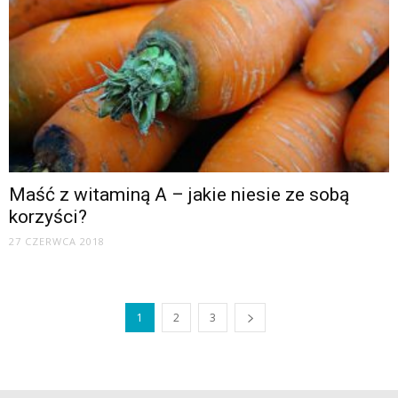
Maść z witaminą A – jakie niesie ze sobą
korzyści?
27 CZERWCA 2018
1
2
3