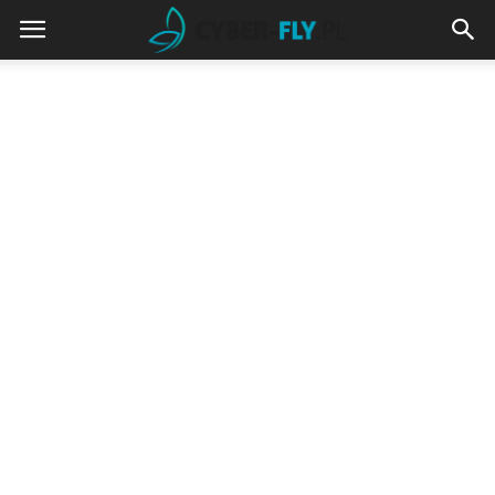
cyber-
fly.pl