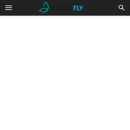
cyber-
fly.pl