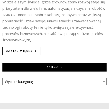
W dzisiejszym świecie, gdzie zrównoważony rozwój staje się
priorytetem dla wielu firm, automatyzacja z użyciem robotów
AMR (Autonomous Mobile Robots) zdobywa coraz większą
popularność. Dzięki swojej uniwersalności i zaawansowanej
technologii roboty te nie tylko zwiększają efektywność
procesów biznesowych, ale także wspierają realizację celów
środowiskowych,...
CZYTAJ WIĘCEJ
KATEGORIE
Kategorie