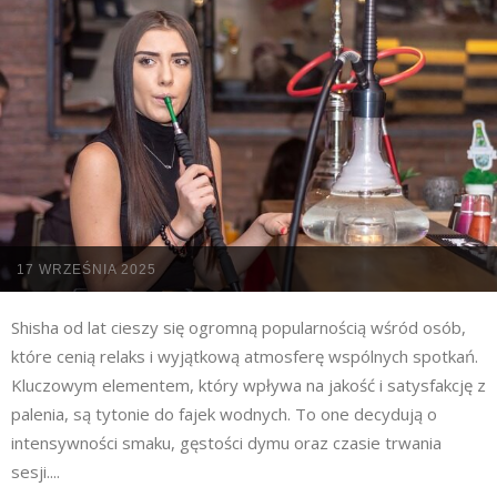
17 WRZEŚNIA 2025
Shisha od lat cieszy się ogromną popularnością wśród osób,
które cenią relaks i wyjątkową atmosferę wspólnych spotkań.
Kluczowym elementem, który wpływa na jakość i satysfakcję z
palenia, są tytonie do fajek wodnych. To one decydują o
intensywności smaku, gęstości dymu oraz czasie trwania
sesji....