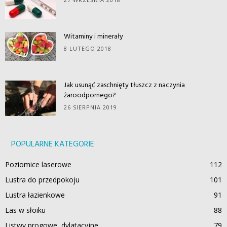
Witaminy i minerały
8 LUTEGO 2018
Jak usunąć zaschnięty tłuszcz z naczynia
żaroodpornego?
26 SIERPNIA 2019
POPULARNE KATEGORIE
Poziomice laserowe
112
Lustra do przedpokoju
101
Lustra łazienkowe
91
Las w słoiku
88
Listwy progowe, dylatacyjne
79