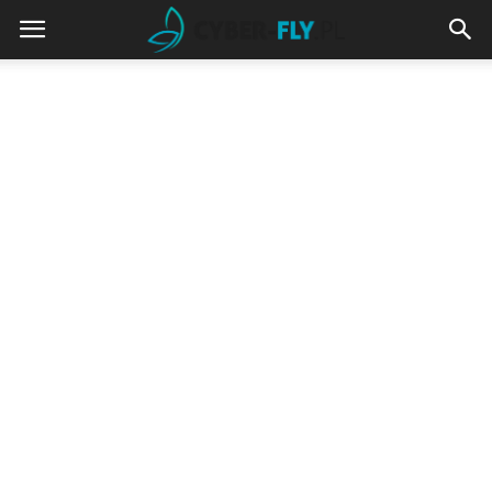
cyber-
fly.pl