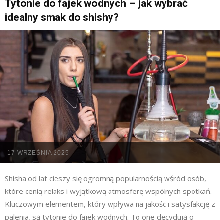
Tytonie do fajek wodnych – jak wybrać
idealny smak do shishy?
17 WRZEŚNIA 2025
Shisha od lat cieszy się ogromną popularnością wśród osób,
które cenią relaks i wyjątkową atmosferę wspólnych spotkań.
Kluczowym elementem, który wpływa na jakość i satysfakcję z
palenia, są tytonie do fajek wodnych. To one decydują o