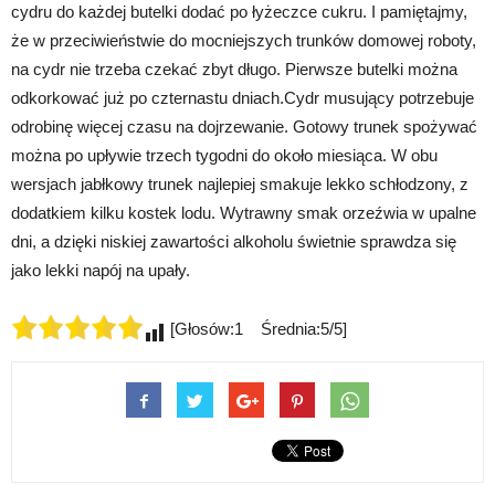
cydru do każdej butelki dodać po łyżeczce cukru. I pamiętajmy,
że w przeciwieństwie do mocniejszych trunków domowej roboty,
na cydr nie trzeba czekać zbyt długo. Pierwsze butelki można
odkorkować już po czternastu dniach.Cydr musujący potrzebuje
odrobinę więcej czasu na dojrzewanie. Gotowy trunek spożywać
można po upływie trzech tygodni do około miesiąca. W obu
wersjach jabłkowy trunek najlepiej smakuje lekko schłodzony, z
dodatkiem kilku kostek lodu. Wytrawny smak orzeźwia w upalne
dni, a dzięki niskiej zawartości alkoholu świetnie sprawdza się
jako lekki napój na upały.
[Głosów:1 Średnia:5/5]