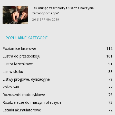
Jak usunąć zaschnięty tłuszcz z naczynia
żaroodpornego?
26 SIERPNIA 2019
POPULARNE KATEGORIE
Poziomice laserowe
112
Lustra do przedpokoju
101
Lustra łazienkowe
91
Las w słoiku
88
Listwy progowe, dylatacyjne
79
Volvo S40
77
Rozruszniki motocyklowe
76
Rozdzielacze do maszyn rolniczych
73
Latarki akumulatorowe
72