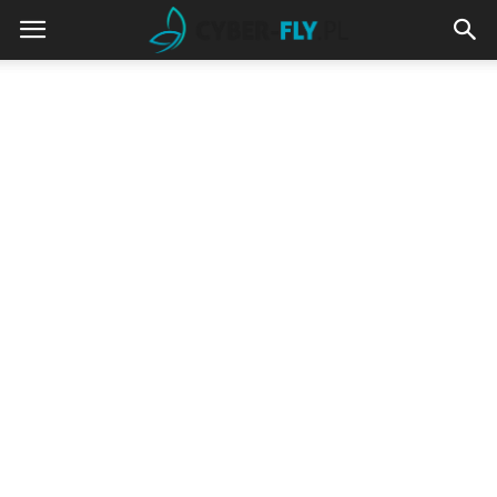
cyber-
fly.pl